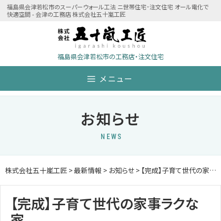
Skip
福島県会津若松市のスーパーウォール工法 ニ世帯住宅･注文住宅 オール電化で
快適空間 - 会津の工務店 株式会社五十嵐工匠
to
content
福島県会津若松市の工務店・注文住宅
メニュー
お知らせ
NEWS
株式会社五十嵐工匠
>
最新情報
>
お知らせ
>
【完成】子育て世代の家事ラクな家
【完成】子育て世代の家事ラクな
家