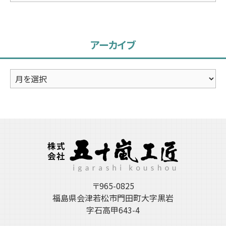
テ
ゴ
リ
アーカイブ
ー
ア
ー
カ
イ
ブ
〒965-0825
福島県会津若松市門田町大字黒岩
字石高甲643-4