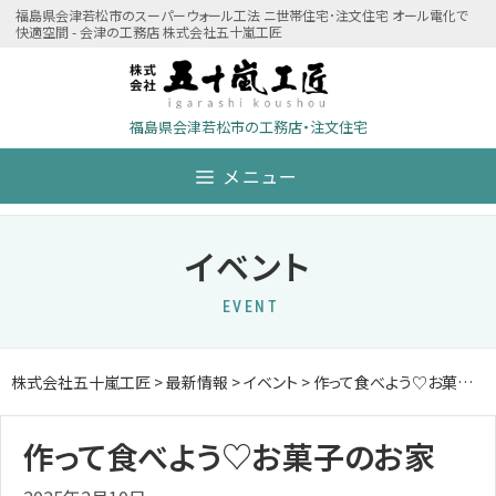
Skip
福島県会津若松市のスーパーウォール工法 ニ世帯住宅･注文住宅 オール電化で
快適空間 - 会津の工務店 株式会社五十嵐工匠
to
content
福島県会津若松市の工務店・注文住宅
メニュー
イベント
EVENT
株式会社五十嵐工匠
>
最新情報
>
イベント
>
作って食べよう♡お菓子のお家
作って食べよう♡お菓子のお家