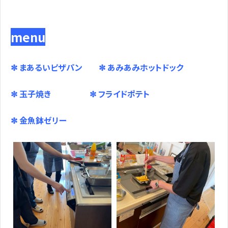
menu
✼ まあるいピザパン ✼ あみあみホットドック
✼ 玉子焼き ✼ フライドポテト
✼ 金魚鉢ゼリー