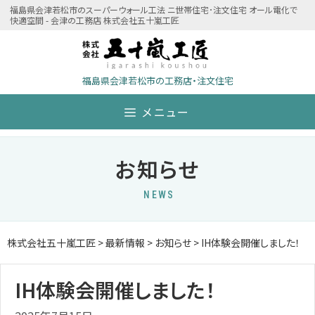
Skip
福島県会津若松市のスーパーウォール工法 ニ世帯住宅･注文住宅 オール電化で
快適空間 - 会津の工務店 株式会社五十嵐工匠
to
content
福島県会津若松市の工務店・注文住宅
メニュー
お知らせ
NEWS
株式会社五十嵐工匠
>
最新情報
>
お知らせ
>
IH体験会開催しました！
IH体験会開催しました！