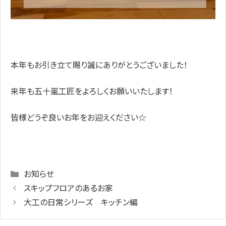
本年もお引き立て賜り誠にありがとうございました！
来年も五十嵐工匠をよろしくお願いいたします！
皆様どうぞ良いお年をお迎えください☆
Categories
お知らせ
スキップフロアのあるお家
大工の日常シリーズ キッチン編