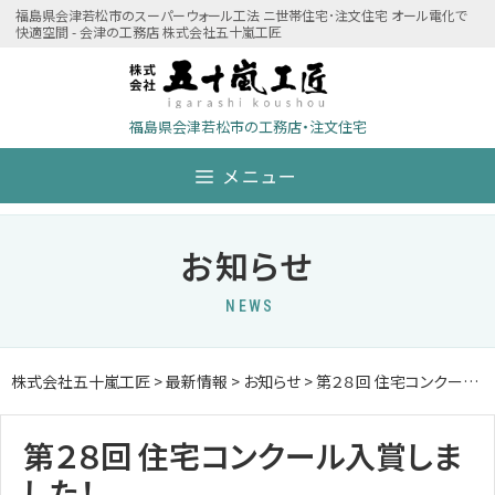
Skip
福島県会津若松市のスーパーウォール工法 ニ世帯住宅･注文住宅 オール電化で
快適空間 - 会津の工務店 株式会社五十嵐工匠
to
content
福島県会津若松市の工務店・注文住宅
メニュー
お知らせ
NEWS
株式会社五十嵐工匠
>
最新情報
>
お知らせ
>
第２８回 住宅コンクール入賞しました！
第２８回 住宅コンクール入賞しま
した！