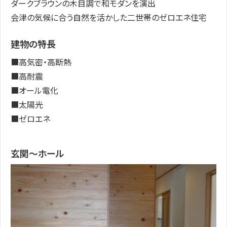
ダークブラウンの木目調で和モダンを演出
会津の気候に合う自然を活かした二世帯のゼロエネ住宅
建物の特長
■高気密・高断熱
■高耐震
■オール電化
■太陽光
■ゼロエネ
玄関～ホール