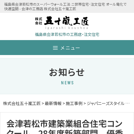
Skip
福島県会津若松市のスーパーウォール工法 ニ世帯住宅･注文住宅 オール電化で
快適空間 - 会津の工務店 株式会社五十嵐工匠
to
content
福島県会津若松市の工務店・注文住宅
メニュー
お知らせ
NEWS
株式会社五十嵐工匠
>
最新情報
>
施工事例
>
ジャパニーズスタイル
>
会
会津若松市建築業組合住宅コン
クール 28年度新築部門 優秀