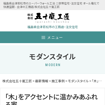
Skip
福島県会津若松市のスーパーウォール工法 ニ世帯住宅･注文住宅 オール電化で
快適空間 - 会津の工務店 株式会社五十嵐工匠
to
content
福島県会津若松市の工務店・注文住宅
メニュー
モダンスタイル
MODERN
株式会社五十嵐工匠
>
最新情報
>
施工事例
>
モダンスタイル
>
「木」をアクセントに温かみあふれる家
「木」をアクセントに温かみあふれ
る家