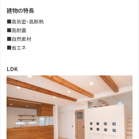
建物の特長
■高気密・高断熱
■高耐震
■自然素材
■省エネ
LDK