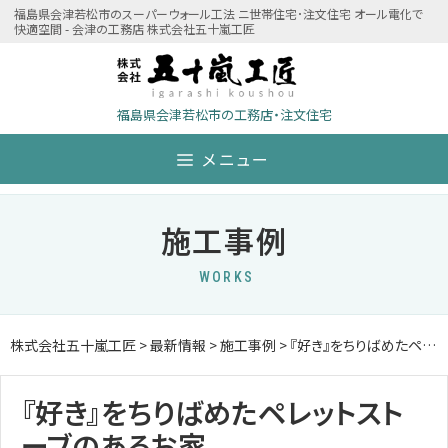
Skip
福島県会津若松市のスーパーウォール工法 ニ世帯住宅･注文住宅 オール電化で
快適空間 - 会津の工務店 株式会社五十嵐工匠
to
content
福島県会津若松市の工務店・注文住宅
メニュー
施工事例
WORKS
株式会社五十嵐工匠
>
最新情報
>
施工事例
>
『好き』をちりばめたペレットストーブのあるお家
『好き』をちりばめたペレットスト
ーブのあるお家