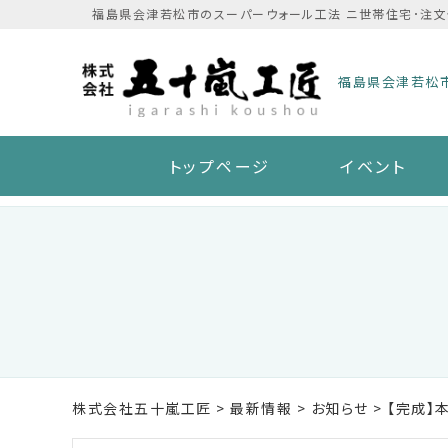
Skip
福島県会津若松市のスーパーウォール工法 ニ世帯住宅･注文
to
content
福島県会津若松
トップページ
イベント
株式会社五十嵐工匠
>
最新情報
>
お知らせ
>
【完成】