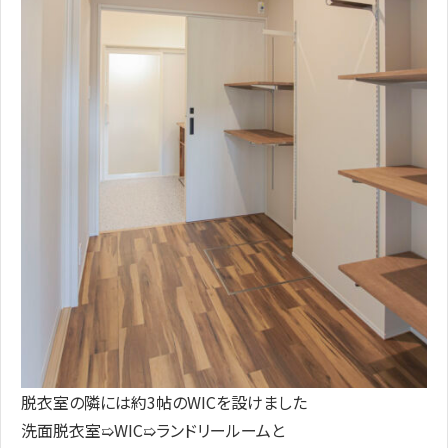
脱衣室の隣には約3帖のWICを設けました
洗面脱衣室➯WIC➯ランドリールームと