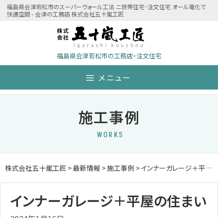
Skip
福島県会津若松市のスーパーウォール工法 ニ世帯住宅･注文住宅 オール電化で
快適空間 - 会津の工務店 株式会社五十嵐工匠
to
content
福島県会津若松市の工務店・注文住宅
メニュー
施工事例
WORKS
株式会社五十嵐工匠
>
最新情報
>
施工事例
>
インナーガレージ＋平屋の住まい
インナーガレージ＋平屋の住まい