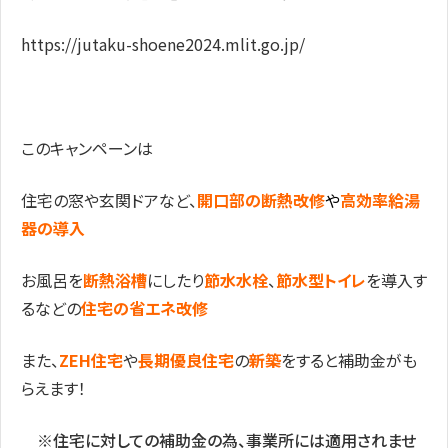
https://jutaku-shoene2024.mlit.go.jp/
このキャンペーンは
住宅の窓や玄関ドアなど、
開口部の断熱改修
や
高効率給湯
器の導入
お風呂を
断熱浴槽
にしたり
節水水栓
、
節水型トイレ
を導入す
るなどの
住宅の省エネ改修
また、
ZEH住宅
や
長期優良住宅
の
新築
をすると補助金がも
らえます！
※住宅に対しての補助金の為、事業所には適用されませ