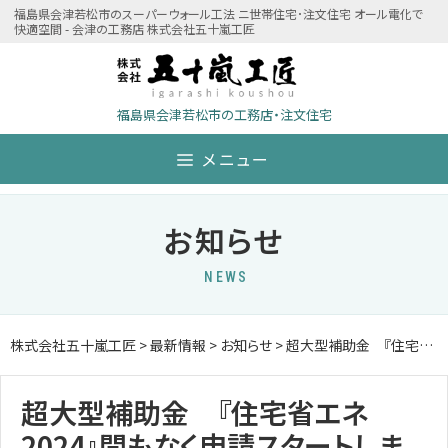
Skip
福島県会津若松市のスーパーウォール工法 ニ世帯住宅･注文住宅 オール電化で
快適空間 - 会津の工務店 株式会社五十嵐工匠
to
content
福島県会津若松市の工務店・注文住宅
メニュー
お知らせ
NEWS
株式会社五十嵐工匠
>
最新情報
>
お知らせ
>
超大型補助金 『住宅省エネ2024』間もなく申請スタートします！
超大型補助金 『住宅省エネ
2024』間もなく申請スタートしま