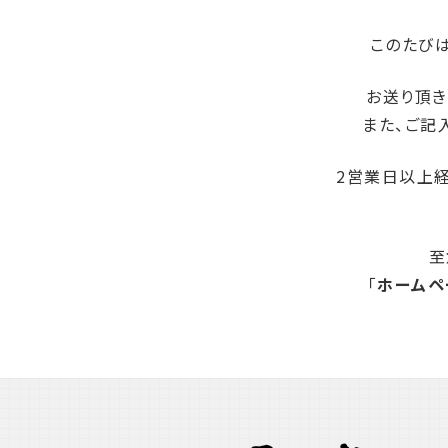
このたび
お送り頂き
また、ご記
2営業日以上
至
「
ホームペ