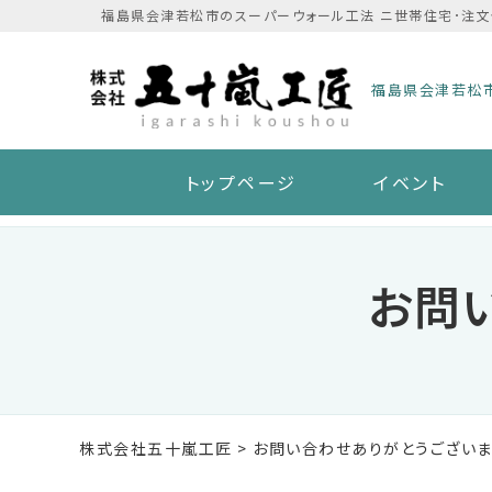
Skip
福島県会津若松市のスーパーウォール工法 ニ世帯住宅･注文
to
content
福島県会津若松
トップページ
イベント
お問
株式会社五十嵐工匠
>
お問い合わせありがとうございま