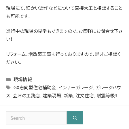
現場にて、細かい造作などについて直接大工と相談すること
も可能です。
進行中の現場の見学もできますので、お気軽にお問合せ下さ
い！
リフォーム、増改築工事も行っておりますので、是非ご相談く
ださい。
Categories
現場情報
Tags
GX志向型住宅補助金
,
インナーガレージ
,
ガレージハウ
ス
,
会津の工務店
,
建築現場
,
新築
,
注文住宅
,
耐震等級3
Search
for: