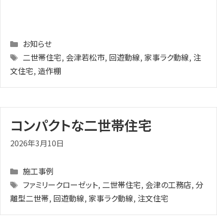
Categories
お知らせ
Tags
二世帯住宅
,
会津若松市
,
回遊動線
,
家事ラク動線
,
注
文住宅
,
造作棚
コンパクトな二世帯住宅
2026年3月10日
Categories
施工事例
Tags
ファミリークローゼット
,
二世帯住宅
,
会津の工務店
,
分
離型二世帯
,
回遊動線
,
家事ラク動線
,
注文住宅