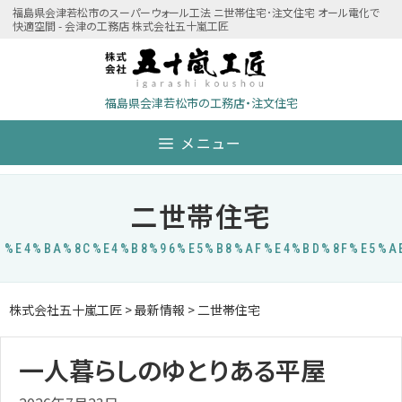
Skip
福島県会津若松市のスーパーウォール工法 ニ世帯住宅･注文住宅 オール電化で
快適空間 - 会津の工務店 株式会社五十嵐工匠
to
content
福島県会津若松市の工務店・注文住宅
メニュー
二世帯住宅
%E4%BA%8C%E4%B8%96%E5%B8%AF%E4%BD%8F%E5%A
株式会社五十嵐工匠
>
最新情報
>
二世帯住宅
一人暮らしのゆとりある平屋