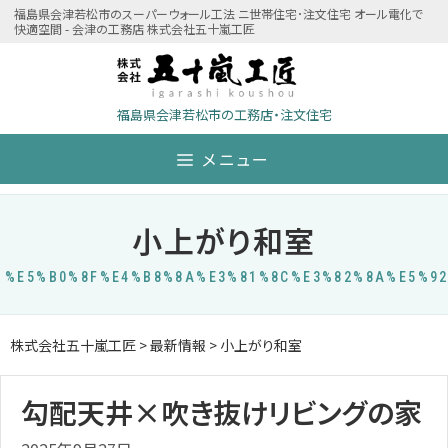
Skip
福島県会津若松市のスーパーウォール工法 ニ世帯住宅･注文住宅 オール電化で
快適空間 - 会津の工務店 株式会社五十嵐工匠
to
content
福島県会津若松市の工務店・注文住宅
メニュー
小上がり和室
%E5%B0%8F%E4%B8%8A%E3%81%8C%E3%82%8A%E5%9
株式会社五十嵐工匠
>
最新情報
>
小上がり和室
勾配天井×吹き抜けリビングの家