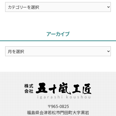
カ
テ
ゴ
リ
アーカイブ
ー
ア
ー
カ
イ
ブ
〒965-0825
福島県会津若松市門田町大字黒岩