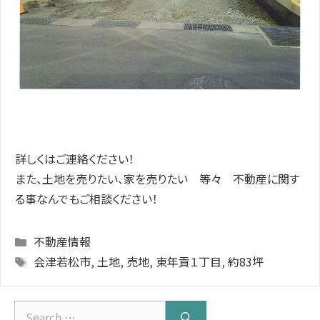
詳しくはご連絡ください！
また、土地を売りたい、家を売りたい 等々 不動産に関す
る事なんでもご相談ください！
Categories
不動産情報
Tags
会津若松市
,
土地
,
売地
,
東年貢１丁目
,
約83坪
Search