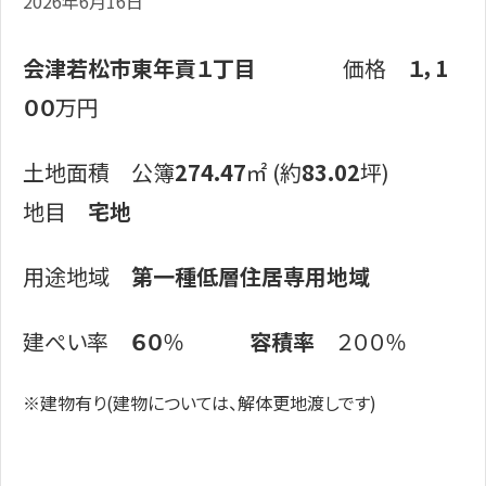
2026年6月16日
会津若松市東年貢１丁目
価格
１，1
００
万円
土地面積 公簿
274.47
㎡ (約
83.02
坪)
地目
宅地
用途地域
第一種低層住居専用地域
建ぺい率
６０
％
容積率
２００％
※建物有り(建物については、解体更地渡しです)