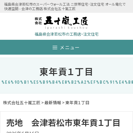
Skip
福島県会津若松市のスーパーウォール工法 ニ世帯住宅･注文住宅 オール電化で
快適空間 - 会津の工務店 株式会社五十嵐工匠
to
content
福島県会津若松市の工務店・注文住宅
メニュー
東年貢１丁目
%E6%9D%B1%E5%B9%B4%E8%B2%A2%EF%BC%91%E4%B
株式会社五十嵐工匠
>
最新情報
>
東年貢１丁目
売地 会津若松市東年貢１丁目