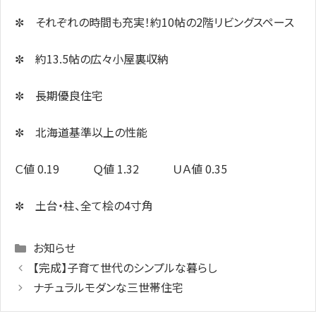
✼ それぞれの時間も充実！約10帖の2階リビングスペース
✼ 約13.5帖の広々小屋裏収納
✼ 長期優良住宅
✼ 北海道基準以上の性能
Ｃ値 0.19 Ｑ値 1.32 ＵＡ値 0.35
✼ 土台・柱、全て桧の4寸角
Categories
お知らせ
【完成】子育て世代のシンプルな暮らし
ナチュラルモダンな三世帯住宅