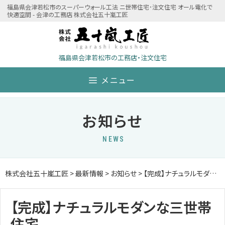
Skip
福島県会津若松市のスーパーウォール工法 ニ世帯住宅･注文住宅 オール電化で
快適空間 - 会津の工務店 株式会社五十嵐工匠
to
content
福島県会津若松市の工務店・注文住宅
メニュー
お知らせ
NEWS
株式会社五十嵐工匠
>
最新情報
>
お知らせ
>
【完成】ナチュラルモダンな三世帯住宅
【完成】ナチュラルモダンな三世帯
住宅